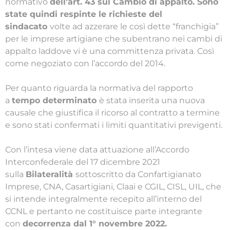
normativo
dell’art. 43 sul Cambio di appalto. Sono
state quindi respinte le richieste del
sindacato
volte ad azzerare le così dette “franchigia”
per le imprese artigiane che subentrano nei cambi di
appalto laddove vi è una committenza privata. Così
come negoziato con l’accordo del 2014.
Per quanto riguarda la normativa del rapporto
a
tempo determinato
è stata inserita una nuova
causale che giustifica il ricorso al contratto a termine
e sono stati confermati i limiti quantitativi previgenti.
Con l’intesa viene data attuazione all’Accordo
Interconfederale del 17 dicembre 2021
sulla
Bilateralità
sottoscritto da Confartigianato
Imprese, CNA, Casartigiani, Claai e CGIL, CISL, UIL, che
si intende integralmente recepito all’interno del
CCNL e pertanto ne costituisce parte integrante
con
decorrenza dal 1° novembre 2022.