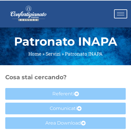
Patronato INAPA
Home
»
Servizi
»
Patronato INAPA
Cosa stai cercando?
Referenti
Comunicati
Area Download