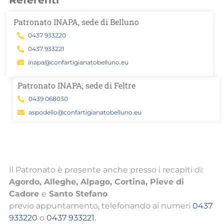
Patronato INAPA, sede di Belluno
0437 933220
0437 933221
inapa@confartigianatobelluno.eu
Patronato INAPA, sede di Feltre
0439 068030
aspodello@confartigianatobelluno.eu
Il Patronato è presente anche presso i recapiti di:
Agordo, Alleghe, Alpago, Cortina, Pieve di
Cadore
e
Santo Stefano
previo appuntamento, telefonando ai numeri
0437
933220
o
0437 933221.