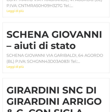
P.IVA: CNTMRA50H09H327G Tel.:...
Leggi di più
SCHENA GIOVANNI
– aiuti di stato
SCHENA GIOVANNI VIA GARIBALDI, 64 AGORDO
(BL) P.IVA: SCHGNN43D03A083I Tel.:...
Leggi di più
GIRARDINI SNC DI
GIRARDINI ARRIGO