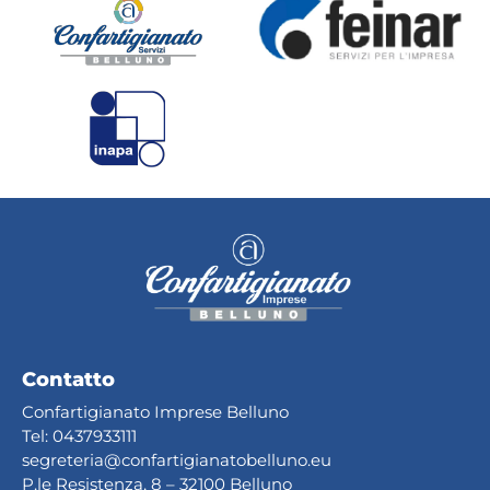
Contatto
Confartigianato Imprese Belluno
Tel:
0437933111
segreteria@confartig
ianatobelluno.eu
P.le Resistenza, 8 – 32100 Belluno