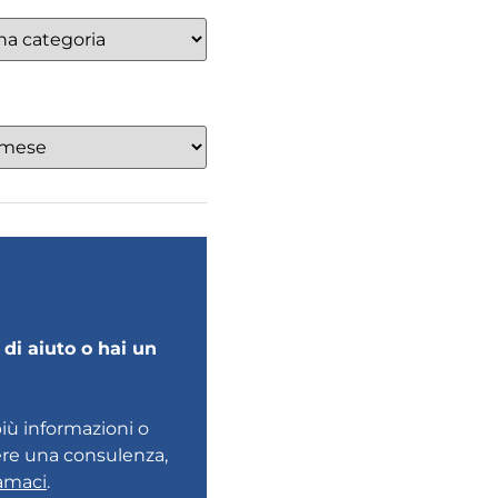
di aiuto o hai un
più informazioni o
ere una consulenza,
amaci
.