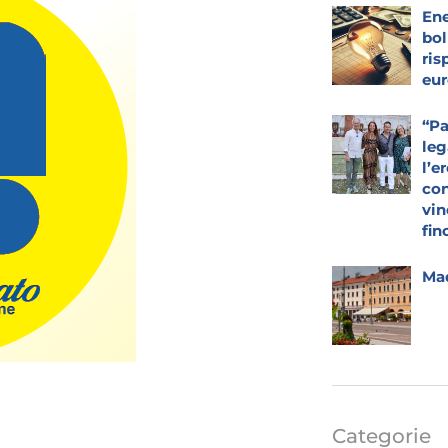
Ene
bol
ris
eur
“Pa
leg
l’e
con
vin
fin
Mad
Categorie