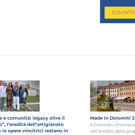
CONTATT
 e comunità: legacy oltre il
Made in Dolomiti 
”, l’eredità dell’artigianato
Il Comitato Provinci
 le opere vincitrici restano in
nell’ambito delle prop