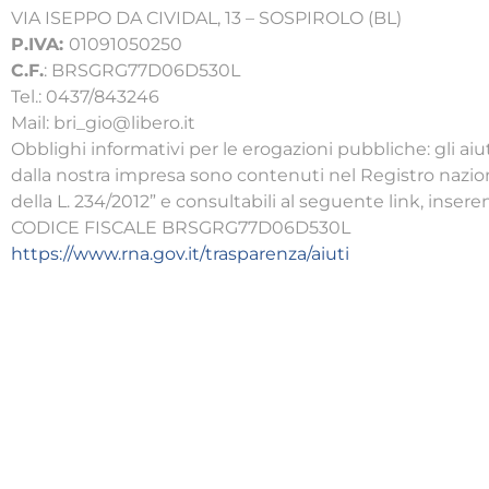
VIA ISEPPO DA CIVIDAL, 13 – SOSPIROLO (BL)
P.IVA:
01091050250
C.F.
: BRSGRG77D06D530L
Tel.: 0437/843246
Mail: bri_gio@libero.it
Obblighi informativi per le erogazioni pubbliche: gli aiut
dalla nostra impresa sono contenuti nel Registro nazionale
della L. 234/2012” e consultabili al seguente link, inse
CODICE FISCALE BRSGRG77D06D530L
https://www.rna.gov.it/trasparenza/aiuti