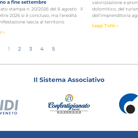
ino a fine settembre
valorizzazione e prom
o stampa n. 20/2026 del 6 agosto Il
dolomitico, del turism
eltre 2026 si è concluso, ma l’eredità
dell’imprenditoria ag
ifestazione lascia al territorio
Leggi Tutto »
o »
1
2
3
4
5
Il Sistema Associativo