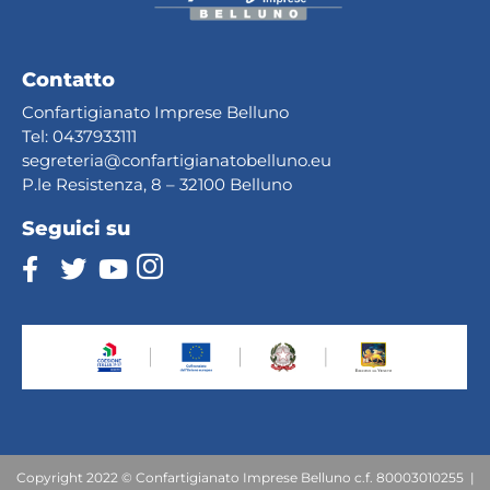
Contatto
Confartigianato Imprese Belluno
Tel:
0437933111
segreteria@confartig
ianatobelluno.eu
P.le Resistenza, 8 – 32100 Belluno
Seguici su
Copyright 2022 © Confartigianato Imprese Belluno c.f. 80003010255 |