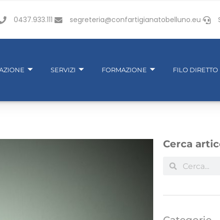
0437.933.111
segreteria@confartigianatobelluno.eu
IAZIONE
SERVIZI
FORMAZIONE
FILO DIRETTO
Cerca artic