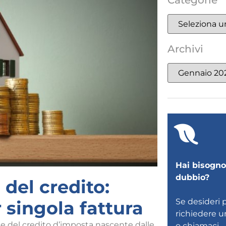
Categorie
Archivi
Hai bisogno 
dubbio?
 del credito:
Se desideri 
 singola fattura
richiedere 
one del credito d’imposta nascente dalle
o
chiamaci
.