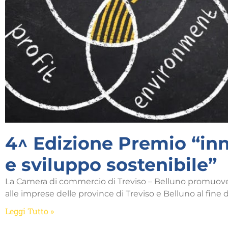
4^ Edizione Premio “in
e sviluppo sostenibile”
La Camera di commercio di Treviso – Belluno promuove 
alle imprese delle province di Treviso e Belluno al fine di
Leggi Tutto »