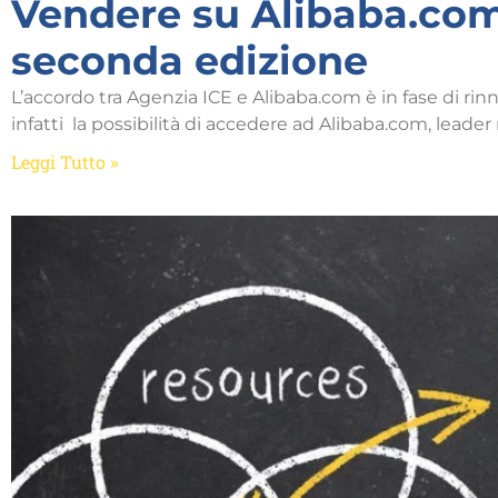
Vendere su Alibaba.co
seconda edizione
L’accordo tra Agenzia ICE e Alibaba.com è in fase di rin
infatti la possibilità di accedere ad Alibaba.com, leade
Leggi Tutto »