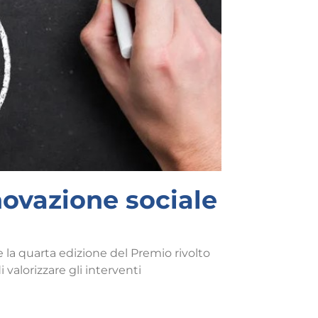
novazione sociale
la quarta edizione del Premio rivolto
 valorizzare gli interventi