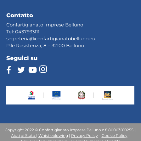
Contatto
Confartigianato Imprese Belluno
Tel:
0437933111
segreteria@confartig
ianatobelluno.eu
P.le Resistenza, 8 – 32100 Belluno
Seguici su
Copyright 2022 © Confartigianato Imprese Belluno c.f. 80003010255 |
Aiuti
di
Stato
|
Whistleblowing
|
Privacy Policy
–
Cookie Policy
–