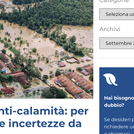
Categorie
Archivi
Hai bisogno 
dubbio?
nti-calamità: per
Se desideri 
e incertezze da
richiedere 
o
chiamaci
.