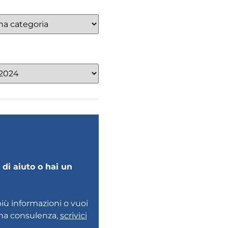
di aiuto o hai un
più informazioni o vuoi
una consulenza,
scrivici