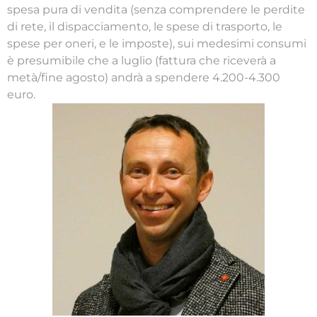
spesa pura di vendita (senza comprendere le perdite
di rete, il dispacciamento, le spese di trasporto, le
spese per oneri, e le imposte), sui medesimi consumi
è presumibile che a luglio (fattura che riceverà a
metà/fine agosto) andrà a spendere 4.200-4.300
euro.