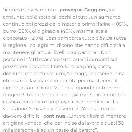
“A questo, ovviamente –
prosegue Gaggion-,
va
aggiunto, ed è sotto gli occhi di tutti, un aumento
continuo dei prezzi delle materie prime: farina (+85%),
burro (80%), olio girasole (40%), marmellate e
cioccolato (+20%). Cosa comporta tutto ciò? Da tutta
la regione i colleghi mi dicono che hanno difficoltà a
mantenere gli attuali livelli occupazionali. Non
possono infatti scaricare tutti questi aumenti sul
prezzo del prodotto finito. Che sia pane, pasta,
dolciumi ma anche salumi, formaggi, conserve, birra
etc. oramai lavoriamo in perdita per mantenere il
rapporto con i clienti. Ma fino a quando potremmo
reggere? Il caro energia ci ha già messo in ginocchio.
Ci sono centinaia di imprese a rischio chiusura. La
situazione è grave e all’orizzonte c’è un autunno
davvero difficile –
continua
-. L’intera filiera alimentare
artigiana veneta -che per inciso da lavoro a quasi 30
mila persone- è ad un passo dal baratro”.