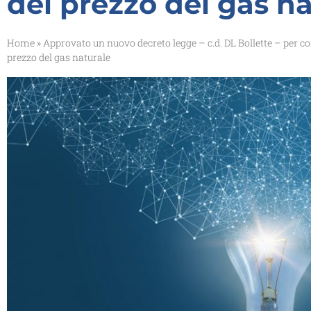
del prezzo del gas na
Home
»
Approvato un nuovo decreto legge – c.d. DL Bollette – per con
prezzo del gas naturale