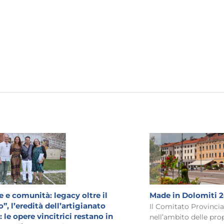
 e comunità: legacy oltre il
Made in Dolomiti 
”, l’eredità dell’artigianato
Il Comitato Provinci
 le opere vincitrici restano in
nell’ambito delle prop