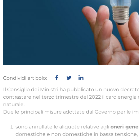
Condividi articolo:
Il Consiglio dei Ministri ha pubblicato un nuovo decreto 
contrastare nel terzo trimestre del 2022 il caro energia
naturale.
Due le principali misure adottate dal Governo per le im
sono annullate le aliquote relative agli
oneri gener
domestiche e non domestiche in bassa tensione, 