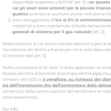
disponibile superiore a 16,5 kW (art. 1); c
on questa 
cui gli oneri sono azzerati per le piccole impr
quattro
(avendone usufruito anche nell’ultimo tri
sono assoggettate all’
Iva al 5% le somministraz
industriali e sono mantenute al livello del secondo
generali di sistema per il gas naturale
(art. 2);
Relativamente al c.d.
bonus sociale elettrico e gas
, le
l’avvertenza del diritto a fruirne per chi è nelle fasce I
di richiesta Isee (art. 3).
Nella conversione al DL Aiuti è stato approvato un em
diversa identità di fornitore di energia elettrica/gas tr
trimestri del 2022, è
il venditore, su richiesta del client
sia dell’incremento che dell’ammontare della detra
contenuto della comunicazione del venditore e le relat
ottemperamento.
Per info: