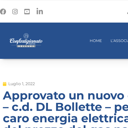
HOME
L’ASSOC
Luglio 1, 2022
Approvato un nuovo 
– c.d. DL Bollette – p
caro energia elettric