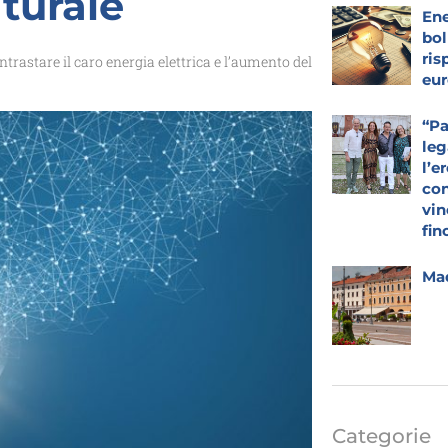
turale
Ene
bol
ris
trastare il caro energia elettrica e l’aumento del
eur
“Pa
leg
l’e
con
vin
fin
Mad
Categorie