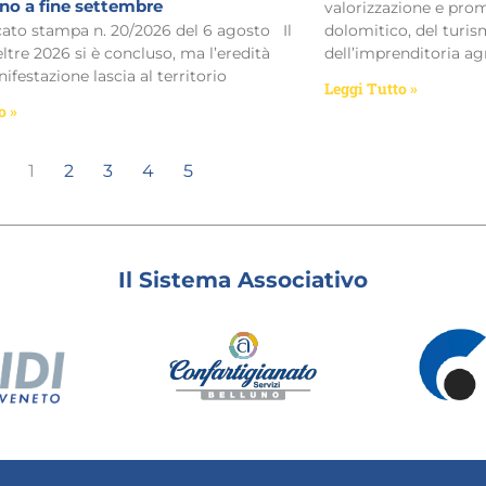
ino a fine settembre
valorizzazione e prom
o stampa n. 20/2026 del 6 agosto Il
dolomitico, del turism
eltre 2026 si è concluso, ma l’eredità
dell’imprenditoria ag
ifestazione lascia al territorio
Leggi Tutto »
o »
1
2
3
4
5
Il Sistema Associativo