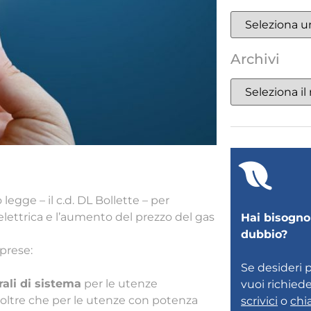
Archivi
legge – il c.d. DL Bollette – per
 elettrica e l’aumento del prezzo del gas
Hai bisogno 
dubbio?
prese:
Se desideri 
ali di sistema
per le utenze
vuoi richied
oltre che per le utenze con potenza
scrivici
o
chi