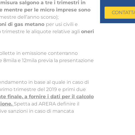
misura salgono a tre i trimestri in
ese mentre per le micro imprese sono
CONTATT
mestre dell’anno scorso);
ioni di gas metano
per usi civili e
 trimestre le aliquote relative agli
oneri
 bollette in emissione conterranno
see 8mila e 12mila previa la presentazione
endamento in base al quale in caso di
a primo trimestre del 2019 e primi due
e finale, a fornire i dati per il calcolo
zione.
Spetta ad ARERA definire il
ive sanzioni in caso di mancata