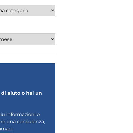
di aiuto o hai un
più informazioni o
ere una consulenza,
amaci
.