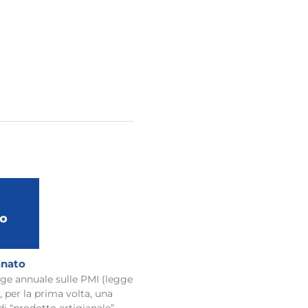
anato
egge annuale sulle PMI (legge
, per la prima volta, una
di “prodotto artigianale”,