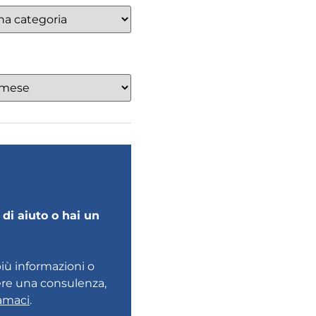
di aiuto o hai un
più informazioni o
ere una consulenza,
amaci
.