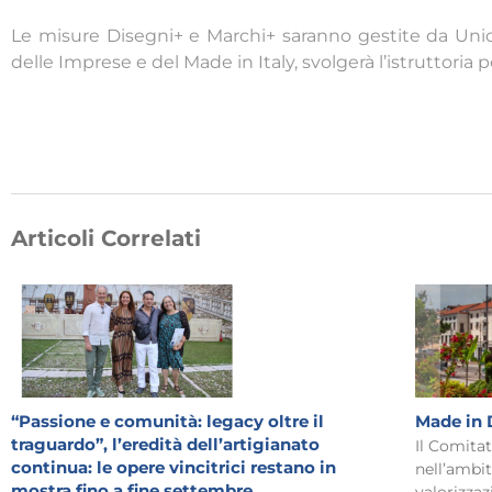
Le misure Disegni+ e Marchi+ saranno gestite da Uni
delle Imprese e del Made in Italy, svolgerà l’istruttoria 
Articoli Correlati
“Passione e comunità: legacy oltre il
Made in 
traguardo”, l’eredità dell’artigianato
Il Comita
continua: le opere vincitrici restano in
nell’ambit
mostra fino a fine settembre
valorizzaz