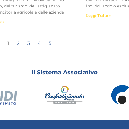
, del turismo, dell’artigianato,
individuandolo esclu
nditoria agricola e delle aziende
Leggi Tutto »
o »
1
2
3
4
5
Il Sistema Associativo