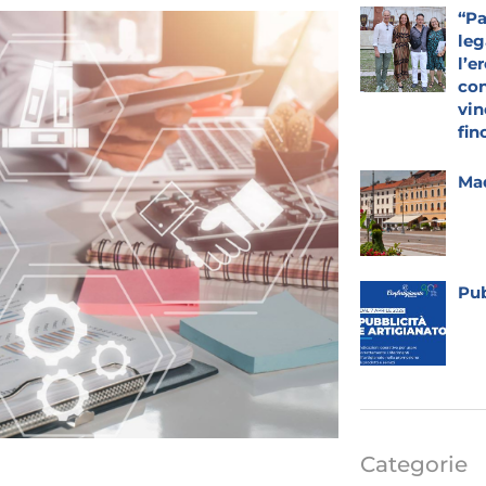
“Pa
leg
l’e
con
vin
fin
Mad
Pub
Categorie