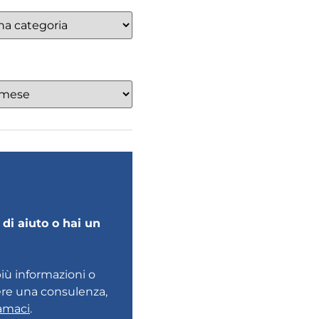
di aiuto o hai un
più informazioni o
ere una consulenza,
amaci
.