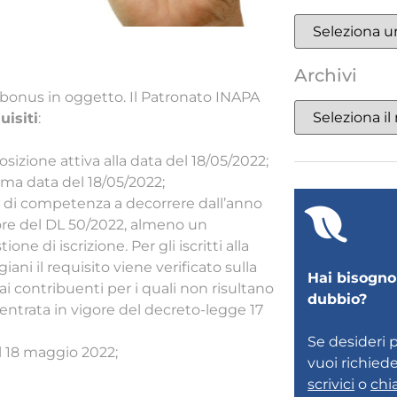
Archivi
l bonus in oggetto. Il Patronato INAPA
uisiti
:
sizione attiva alla data del 18/05/2022;
ima data del 18/05/2022;
ne di competenza a decorrere dall’anno
gore del DL 50/2022, almeno un
ne di iscrizione. Per gli iscritti alla
iani il requisito viene verificato sulla
Hai bisogno 
 ai contribuenti per i quali non risultano
dubbio?
entrata in vigore del decreto-legge 17
Se desideri 
el 18 maggio 2022;
vuoi richied
scrivici
o
chi