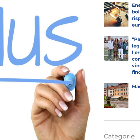
Ene
bol
ris
eur
“Pa
leg
l’e
con
vin
fin
Mad
Categorie