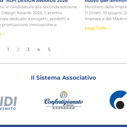
a “ALPI DESIGN AWARDS 2026”
nuovo iper-ammort
te le candidature alla seconda edizione
Ministero delle Impres
I Design Awards 2026, il premio
D.Dirett. 10 giugno 2
nale dedicato a progetti, prodotti e
Imprese e del Made in
he promuovono innovazione e
Leggi Tutto »
o »
1
2
3
4
5
Il Sistema Associativo