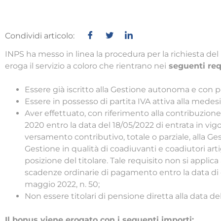
Condividi articolo:
INPS ha messo in linea la procedura per la richiesta de
eroga il servizio a coloro che rientrano nei
seguenti req
Essere già iscritto alla Gestione autonoma e con po
Essere in possesso di partita IVA attiva alla medes
Aver effettuato, con riferimento alla contribuzio
2020 entro la data del 18/05/2022 di entrata in vi
versamento contributivo, totale o parziale, alla Gestio
Gestione in qualità di coadiuvanti e coadiutori artig
posizione del titolare. Tale requisito non si applica
scadenze ordinarie di pagamento entro la data di 
maggio 2022, n. 50;
Non essere titolari di pensione diretta alla data d
Il bonus viene erogato con i seguenti importi: