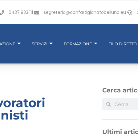
0437.933.111
segreteria@confartigianatobelluno.eu
IAZIONE
SERVIZI
FORMAZIONE
FILO DIRETTO
Cerca artic
oratori
nisti
Ultimi artic