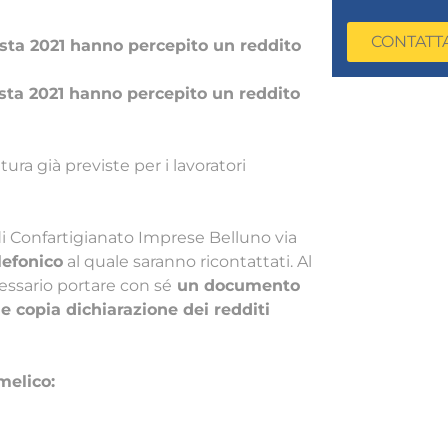
CONTATT
osta 2021 hanno percepito un reddito
osta 2021 hanno percepito un reddito
ura già previste per i lavoratori
di Confartigianato Imprese Belluno via
lefonico
al quale saranno ricontattati. Al
ssario portare con sé
un documento
e copia dichiarazione dei redditi
melico: