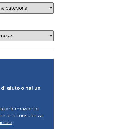
di aiuto o hai un
più informazioni o
ere una consulenza,
amaci
.