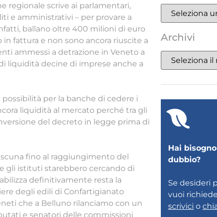
ne regionale scrive ai parlamentari,
liti e amministrativi – per provare a
fatti, ballano oltre 400 milioni di euro
Archivi
o in fattura e non sono ancora riuscite a
menti ammessi a detrazione in Veneto a
di liquidità decine di imprese anche a
a possibilità per la banche di cedere i
ncora liquidità al mercato perché tra gli
onversione del decreto in legge prima di
Hai bisogno 
iascuna fino al raggiungimento del
dubbio?
e gli istituti starebbero cercando di
abilizza definitivamente resta la
Se desideri 
re degli edili di Confartigianato
vuoi richied
eneti che a Belluno rilanciamo con un
scrivici
o
chi
 deputati e senatori delle commissioni