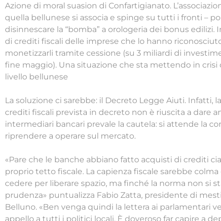
Azione di moral suasion di Confartigianato. L’associazio
quella bellunese si associa e spinge su tutti i fronti – po
disinnescare la “bomba” a orologeria dei bonus edilizi. In
di crediti fiscali delle imprese che lo hanno riconosciut
monetizzarli tramite cessione (su 3 miliardi di investi
fine maggio). Una situazione che sta mettendo in crisi 
livello bellunese
La soluzione ci sarebbe: il Decreto Legge Aiuti. Infatti, l
crediti fiscali prevista in decreto non è riuscita a dare a
intermediari bancari prevale la cautela: si attende la c
riprendere a operare sul mercato.
«Pare che le banche abbiano fatto acquisti di crediti c
proprio tetto fiscale. La capienza fiscale sarebbe colma 
cedere per liberare spazio, ma finché la norma non si st
prudenza» puntualizza Fabio Zatta, presidente di mestie
Belluno. «Ben venga quindi la lettera ai parlamentari v
appello a tutti i politici locali. È doveroso far capire a