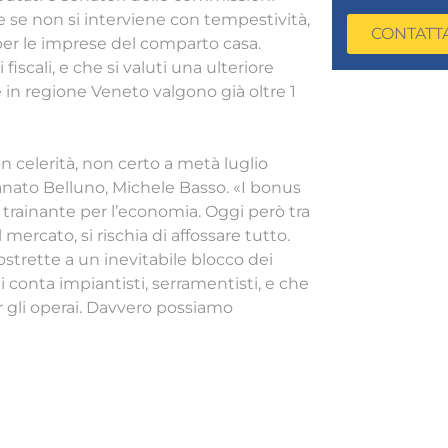
che se non si interviene con tempestività,
CONTATT
 per le imprese del comparto casa.
iscali, e che si valuti una ulteriore
e in regione Veneto valgono già oltre 1
on celerità, non certo a metà luglio
anato Belluno, Michele Basso. «I bonus
 trainante per l’economia. Oggi però tra
 mercato, si rischia di affossare tutto.
strette a un inevitabile blocco dei
li conta impiantisti, serramentisti, e che
per gli operai. Davvero possiamo