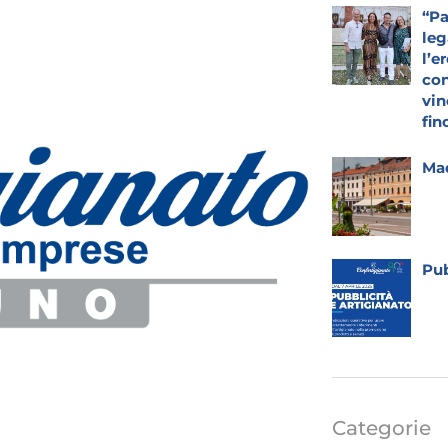
“Pa
leg
l’e
con
vin
fin
Mad
Pub
Categorie