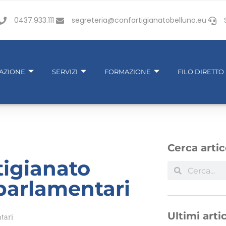
0437.933.111
segreteria@confartigianatobelluno.eu
IAZIONE
SERVIZI
FORMAZIONE
FILO DIRETTO
Cerca artic
tigianato
parlamentari
Ultimi artic
tari