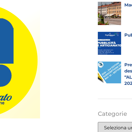
Mad
Pub
Pre
des
“A
20
Categorie