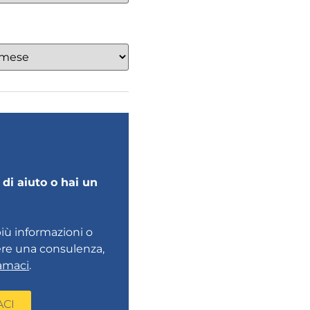
di aiuto o hai un
più informazioni o
ere una consulenza,
amaci
.
ACI