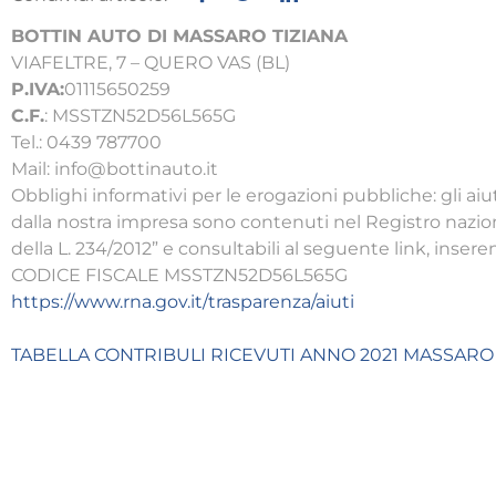
BOTTIN AUTO DI MASSARO TIZIANA
VIAFELTRE, 7 – QUERO VAS (BL)
P.IVA:
01115650259
C.F.
: MSSTZN52D56L565G
Tel.: 0439 787700
Mail: info@bottinauto.it
Obblighi informativi per le erogazioni pubbliche: gli aiut
dalla nostra impresa sono contenuti nel Registro nazionale
della L. 234/2012” e consultabili al seguente link, inse
CODICE FISCALE MSSTZN52D56L565G
https://www.rna.gov.it/trasparenza/aiuti
TABELLA CONTRIBULI RICEVUTI ANNO 2021 MASSARO 