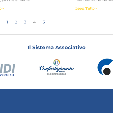
, piccole e medie
manutenzione dei sis
o »
Leggi Tutto »
1
2
3
4
5
Il Sistema Associativo