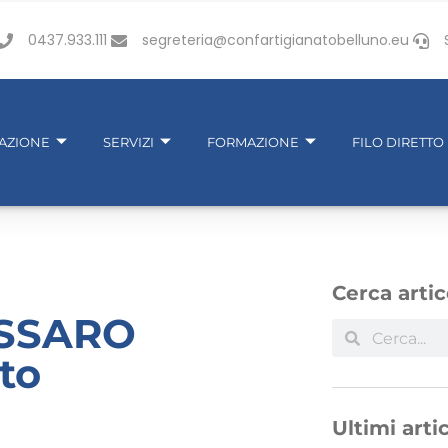
0437.933.111
segreteria@confartigianatobelluno.eu
IAZIONE
SERVIZI
FORMAZIONE
FILO DIRETTO
Cerca artic
ASSARO
ato
Ultimi artic