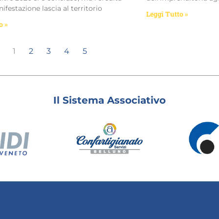
ifestazione lascia al territorio
Leggi Tutto »
o »
1
2
3
4
5
Il Sistema Associativo