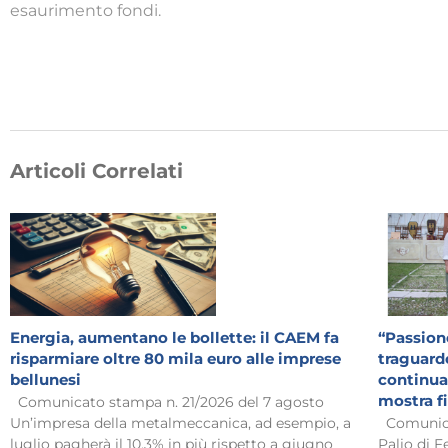
esaurimento fondi.
Articoli Correlati
Energia, aumentano le bollette: il CAEM fa
“Passione
risparmiare oltre 80 mila euro alle imprese
traguardo
bellunesi
continua:
mostra f
Comunicato stampa n. 21/2026 del 7 agosto
Un’impresa della metalmeccanica, ad esempio, a
Comunicat
luglio pagherà il 10,3% in più rispetto a giugno
Palio di F