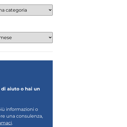
di aiuto o hai un
più informazioni o
ere una consulenza,
amaci
.