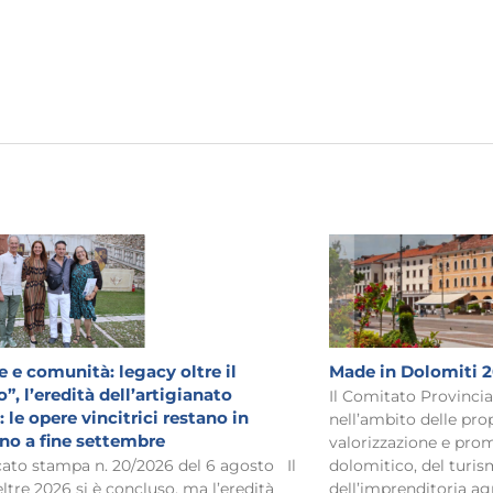
 e comunità: legacy oltre il
Made in Dolomiti 
”, l’eredità dell’artigianato
Il Comitato Provinci
 le opere vincitrici restano in
nell’ambito delle prop
ino a fine settembre
valorizzazione e prom
o stampa n. 20/2026 del 6 agosto Il
dolomitico, del turism
eltre 2026 si è concluso, ma l’eredità
dell’imprenditoria ag