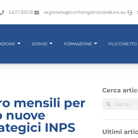
0437.933.111
segreteria@confartigianatobelluno.eu
IAZIONE
SERVIZI
FORMAZIONE
FILO DIRETTO
Cerca artic
ro mensili per
o nuove
rategici INPS
Ultimi artic