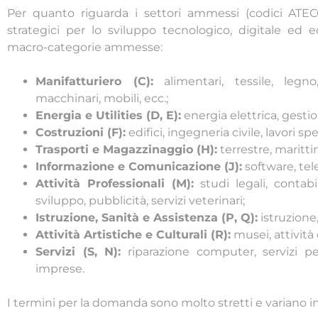
Per quanto riguarda i settori ammessi (codici ATECO),
strategici per lo sviluppo tecnologico, digitale ed e
macro-categorie ammesse:
Manifatturiero (C):
alimentari, tessile, legno
macchinari, mobili, ecc.;
Energia e Utilities (D, E):
energia elettrica, gestion
Costruzioni (F):
edifici, ingegneria civile, lavori spe
Trasporti e Magazzinaggio (H):
terrestre, marittim
Informazione e Comunicazione (J):
software, tel
Attività Professionali (M):
studi legali, contabi
sviluppo, pubblicità, servizi veterinari;
Istruzione, Sanità e Assistenza (P, Q):
istruzione, 
Attività Artistiche e Culturali (R):
musei, attività 
Servizi (S, N):
riparazione computer, servizi pe
imprese.
I termini per la domanda sono molto stretti e variano in b