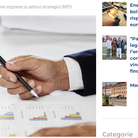
Ene
ve imprese in settori strategici INPS
bol
ris
eur
“Pa
leg
l’e
con
vin
fin
Mad
Categorie