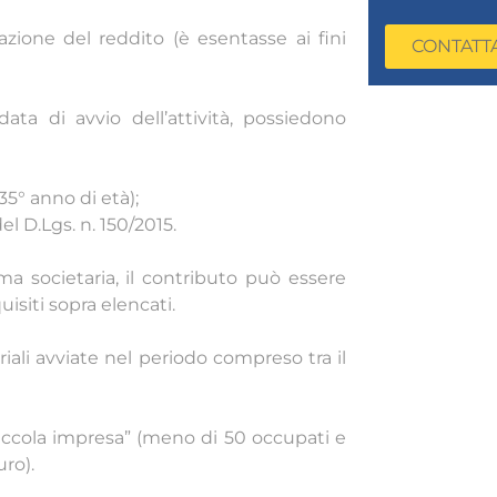
azione del reddito (è esentasse ai fini
CONTATT
ata di avvio dell’attività, possiedono
35° anno di età);
el D.Lgs. n. 150/2015.
rma societaria, il contributo può essere
isiti sopra elencati.
iali avviate nel periodo compreso tra il
“piccola impresa” (meno di 50 occupati e
uro).