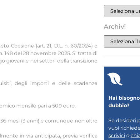
Archivi
to Coesione (art. 21, D.L. n. 60/2024) e
. 148 del 28 novembre 2025. Si tratta di
 giovanile nei settori della transizione
uisiti, degli importi e delle scadenze
Hai bisogno 
dubbio?
omico mensile pari a 500 euro.
Se desideri 
i 36 mesi (3 anni) e comunque non oltre
vuoi richied
scrivici
o
chi
ente in via anticipata, previa verifica