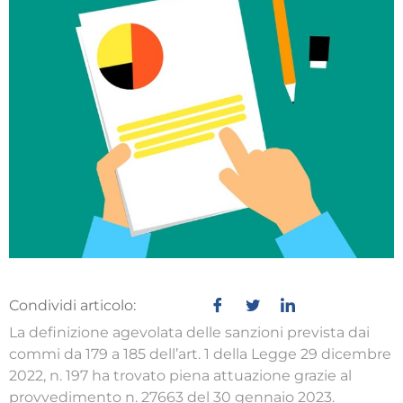
Condividi articolo:
La definizione agevolata delle sanzioni prevista dai
commi da 179 a 185 dell’art. 1 della Legge 29 dicembre
2022, n. 197 ha trovato piena attuazione grazie al
provvedimento n. 27663 del 30 gennaio 2023.