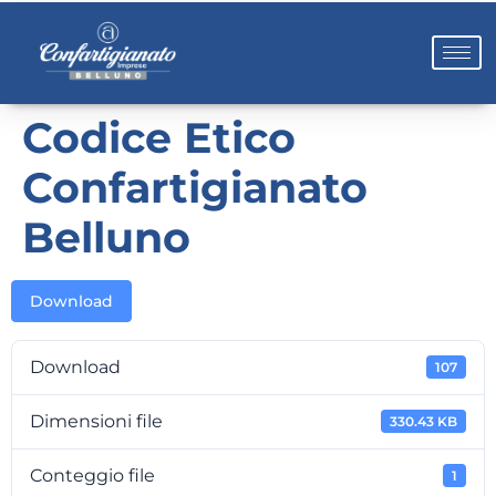
Codice Etico
Confartigianato
Belluno
Download
Download
107
Dimensioni file
330.43 KB
Conteggio file
1