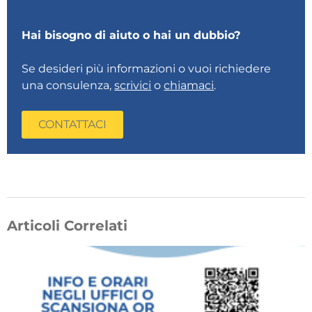
Hai bisogno di aiuto o hai un dubbio?
Se desideri più informazioni o vuoi richiedere
una consulenza,
scrivici
o
chiamaci
.
CONTATTACI
Articoli Correlati