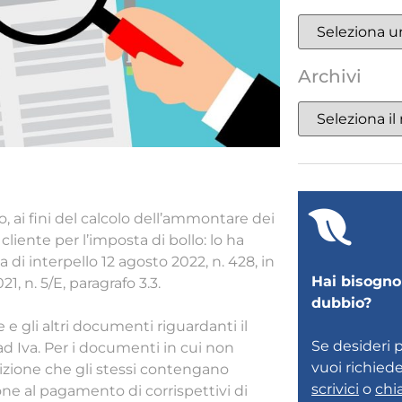
Archivi
o, ai fini del calcolo dell’ammontare dei
liente per l’imposta di bollo: lo ha
a di interpello 12 agosto 2022, n. 428, in
Hai bisogno 
, n. 5/E, paragrafo 3.3.
dubbio?
e e gli altri documenti riguardanti il
Se desideri 
d Iva. Per i documenti in cui non
vuoi richied
ndizione che gli stessi contengano
scrivici
o
chi
one al pagamento di corrispettivi di