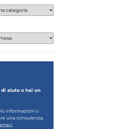
di aiuto o hai un
più informazioni o
ere una consulenza,
amaci
.