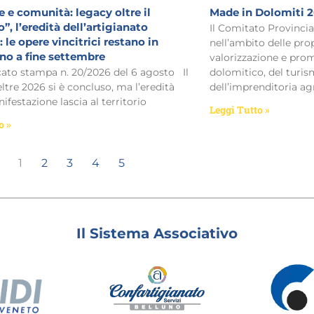
 e comunità: legacy oltre il
Made in Dolomiti 
”, l’eredità dell’artigianato
Il Comitato Provinci
 le opere vincitrici restano in
nell’ambito delle prop
ino a fine settembre
valorizzazione e prom
o stampa n. 20/2026 del 6 agosto Il
dolomitico, del turism
eltre 2026 si è concluso, ma l’eredità
dell’imprenditoria ag
ifestazione lascia al territorio
Leggi Tutto »
o »
1
2
3
4
5
Il Sistema Associativo