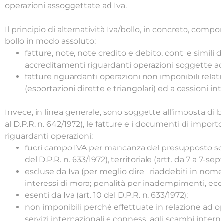
operazioni assoggettate ad Iva.
Il principio di alternatività Iva/bollo, in concreto, comp
bollo in modo assoluto:
fatture, note, note credito e debito, conti e sim
accreditamenti riguardanti operazioni soggette ad 
fatture riguardanti operazioni non imponibili relat
(esportazioni dirette e triangolari) ed a cessioni i
Invece, in linea generale, sono soggette all’imposta di boll
al D.P.R. n. 642/1972), le fatture e i documenti di impo
riguardanti operazioni:
fuori campo IVA per mancanza del presupposto sogge
del D.P.R. n. 633/1972), territoriale (artt. da 7 a 7-sep
escluse da Iva (per meglio dire i riaddebiti in nom
interessi di mora; penalità per inadempimenti, ecc. di
esenti da Iva (art. 10 del D.P.R. n. 633/1972);
non imponibili perché effettuate in relazione ad op
servizi internazionali e connessi agli scambi intern