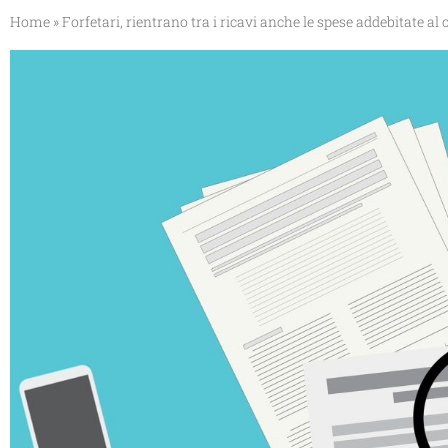
Home
»
Forfetari, rientrano tra i ricavi anche le spese addebitate al 