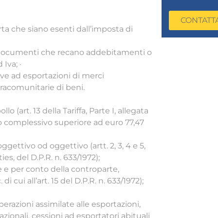
CONTATT
orta che siano esenti dall’imposta di
ili documenti che recano addebitamenti o
Iva; ·
ive ad esportazioni di merci
ntracomunitarie di beni.
o (art. 13 della Tariffa, Parte I, allegata
rto complessivo superiore ad euro 77,47
ttivo od oggettivo (artt. 2, 3, 4 e 5,
ties, del D.P.R. n. 633/1972);
e e per conto della controparte,
 cui all’art. 15 del D.P.R. n. 633/1972);
erazioni assimilate alle esportazioni,
azionali, cessioni ad esportatori abituali