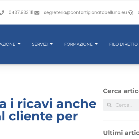
0437.933.111
segreteria@confartigianatobelluno.eu
IAZIONE
SERVIZI
FORMAZIONE
FILO DIRETTO
Cerca artic
ra i ricavi anche
l cliente per
Ultimi artic