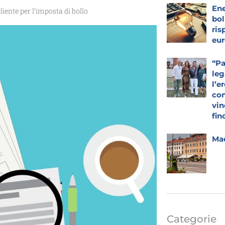
Ene
cliente per l’imposta di bollo
bol
ris
eur
“Pa
leg
l’e
con
vin
fin
Mad
Categorie