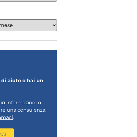
di aiuto o hai un
più informazioni o
ere una consulenza,
amaci
.
ACI