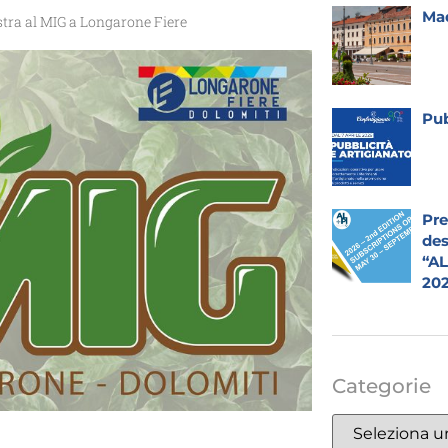
Mad
stra al MIG a Longarone Fiere
Pub
Pre
des
“A
20
Categorie