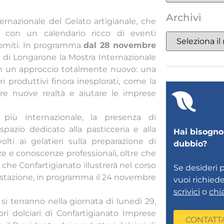
Archivi
ernazionale del Gelato artigianale, che
i con un calendario ricco di eventi
olomiti. In programma
dal 28 novembre
co di Longarone la Mostra Internazionale
on un approccio totalmente nuovo: una
i produttivi finora inesplorati, come la
lgere nuove realtà e aiutare le imprese
più internazionale, la presenza di
spazio dedicato alla pasticceria e alla
Hai bisogno 
volti ai gelatieri sulla preparazione di
dubbio?
ze e conoscenze professionali, oltre che
 che Confartigianato illustrerà nel corso
Se desideri 
estazione, in programma il 24 novembre
vuoi richied
scrivici
o
chi
 si terranno nella giornata di lunedì 29,
ori dolciari di Confartigianato Imprese
CONTATT