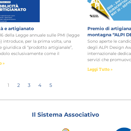
tà e artigianato
Premio di artigiana
montagna “ALPI D
 16 della Legge annuale sulle PMI (legge
) introduce, per la prima volta, una
Sono aperte le candid
e giuridica di “prodotto artigianale”,
degli ALPI Design Aw
ndolo esclusivamente come il
internazionale dedica
servizi che promuov
o »
Leggi Tutto »
1
2
3
4
5
Il Sistema Associativo