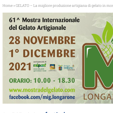
Home
»
GELATO – La migliore produzione artigiana di gelato in mo