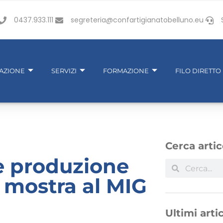
0437.933.111
segreteria@confartigianatobelluno.eu
IAZIONE
SERVIZI
FORMAZIONE
FILO DIRETTO
Cerca artic
e produzione
n mostra al MIG
Ultimi artic