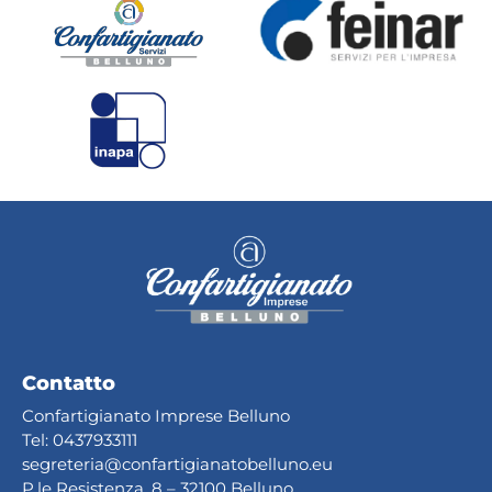
Contatto
Confartigianato Imprese Belluno
Tel:
0437933111
segreteria@confartig
ianatobelluno.eu
P.le Resistenza, 8 – 32100 Belluno