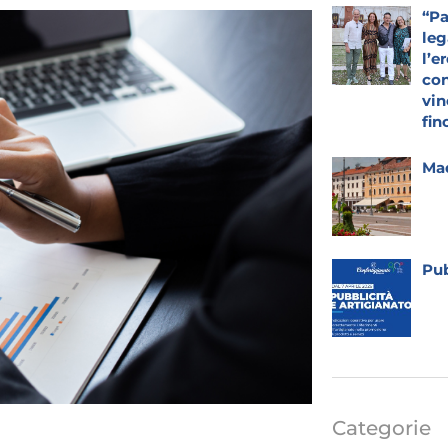
“Pa
leg
l’e
con
vin
fin
Mad
Pub
Categorie