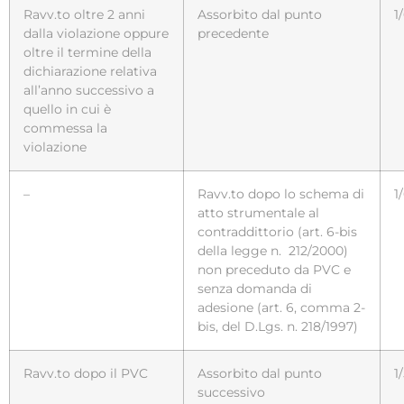
Ravv.to oltre 2 anni
Assorbito dal punto
1
dalla violazione oppure
precedente
oltre il termine della
dichiarazione relativa
all’anno successivo a
quello in cui è
commessa la
violazione
–
Ravv.to dopo lo schema di
1
atto strumentale al
contraddittorio (art. 6-bis
della legge n. 212/2000)
non preceduto da PVC e
senza domanda di
adesione (art. 6, comma 2-
bis, del D.Lgs. n. 218/1997)
Ravv.to dopo il PVC
Assorbito dal punto
1
successivo