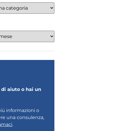
di aiuto o hai un
più informazioni o
ere una consulenza,
amaci
.