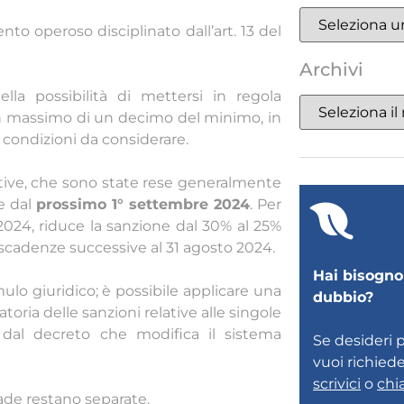
ento operoso disciplinato dall’art. 13 del
Archivi
lla possibilità di mettersi in regola
n massimo di un decimo del minimo, in
i condizioni da considerare.
ative, che sono state rese generalmente
e dal
prossimo 1° settembre 2024
. Per
 87/2024, riduce la sanzione dal 30% al 25%
 scadenze successive al 31 agosto 2024.
Hai bisogno 
ulo giuridico; è possibile applicare una
dubbio?
oria delle sanzioni relative alle singole
 dal decreto che modifica il sistema
Se desideri 
vuoi richied
scrivici
o
chi
ade restano separate.