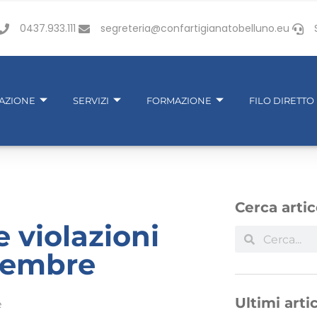
0437.933.111
segreteria@confartigianatobelluno.eu
IAZIONE
SERVIZI
FORMAZIONE
FILO DIRETTO
Cerca artic
e violazioni
tembre
Ultimi artic
e