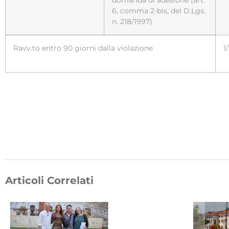
domanda di adesione (art.
6, comma 2-bis, del D.Lgs.
n. 218/1997)
Ravv.to entro 90 giorni dalla violazione
1
Articoli Correlati