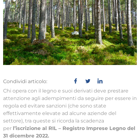
Condividi articolo:
Chi opera con il legno e suoi derivati deve prestare
attenzione agli adempimenti da seguire per essere in
regola ed evitare sanzioni (che sono state
effettivamente elevate ad alcune aziende del
settore), tra queste si ricorda la scadenza
per
l’iscrizione al RIL – Registro Imprese Legno del
31 dicembre 2022.