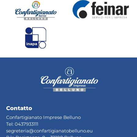
Contatto
Confartigianato Imprese Belluno
Tel:
0437933111
segreteria@confartig
ianatobelluno.eu