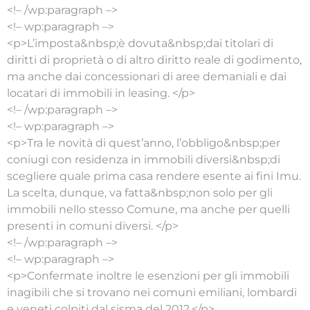
<!– /wp:paragraph –>
<!– wp:paragraph –>
<p>L’imposta&nbsp;è dovuta&nbsp;dai titolari di
diritti di proprietà o di altro diritto reale di godimento,
ma anche dai concessionari di aree demaniali e dai
locatari di immobili in leasing. </p>
<!– /wp:paragraph –>
<!– wp:paragraph –>
<p>Tra le novità di quest’anno, l’obbligo&nbsp;per
coniugi con residenza in immobili diversi&nbsp;di
scegliere quale prima casa rendere esente ai fini Imu.
La scelta, dunque, va fatta&nbsp;non solo per gli
immobili nello stesso Comune, ma anche per quelli
presenti in comuni diversi. </p>
<!– /wp:paragraph –>
<!– wp:paragraph –>
<p>Confermate inoltre le esenzioni per gli immobili
inagibili che si trovano nei comuni emiliani, lombardi
e veneti colpiti dal sisma del 2012.</p>