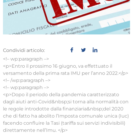
Condividi articolo:
<!– wp:paragraph –>
<p>Entro il prossimo 16 giugno, va effettuato il
versamento della prima rata IMU per l’anno 2022.</p>
<!– /wp:paragraph –>
<!– wp:paragraph –>
<p>Dopo il periodo della pandemia caratterizzato
dagli aiuti anti-Covid&nbsp;si torna alla normalità con
le regole introdotte dalla finanziaria&nbsp;del 2020
che di fatto ha abolito l’Imposta comunale unica (Iuc)
facendo confluire la Tasi (tariffa sui servizi indivisibili)
direttamente nell’Imu. </p>