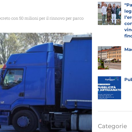
“Pa
leg
l’e
ecreto con 50 milioni per il rinnovo per parco
con
vin
fin
Mad
Pub
Categorie