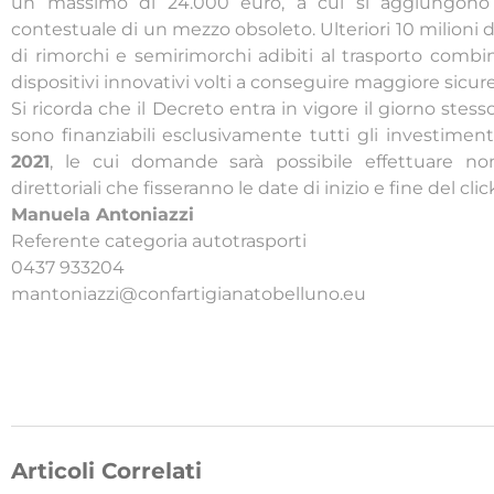
un massimo di 24.000 euro, a cui si aggiungono 
contestuale di un mezzo obsoleto. Ulteriori 10 milioni di
di rimorchi e semirimorchi adibiti al trasporto combin
dispositivi innovativi volti a conseguire maggiore sicur
Si ricorda che il Decreto entra in vigore il giorno stes
sono finanziabili esclusivamente tutti gli investiment
2021
, le cui domande sarà possibile effettuare n
direttoriali che fisseranno le date di inizio e fine del clic
Manuela Antoniazzi
Referente categoria autotrasporti
0437 933204
mantoniazzi@confartigianatobelluno.eu
Articoli Correlati