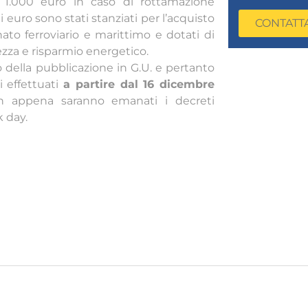
1.000 euro in caso di rottamazione
 euro sono stati stanziati per l’acquisto
CONTATT
ato ferroviario e marittimo e dotati di
ezza e risparmio energetico.
so della pubblicazione in G.U. e pertanto
i effettuati
a partire dal 16 dicembre
on appena saranno emanati i decreti
k day.