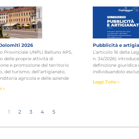
Dolomiti 2026
Pubblicità e artigi
to Provinciale UNPLI Belluno APS,
L’articolo 16 della L
o delle proprie attività di
n. 34/2026) introduce
ione e promozione del territorio
definizione giuridica 
, del turismo, dell’artigianato,
individuandolo esclu
nditoria agricola e delle aziende
Leggi Tutto »
o »
1
2
3
4
5