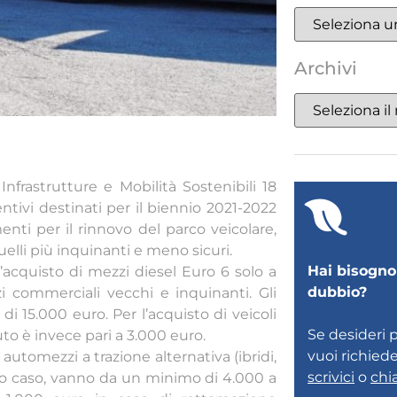
Archivi
Infrastrutture e Mobilità Sostenibili 18
tivi destinati per il biennio 2021-2022
nti per il rinnovo del parco veicolare,
lli più inquinanti e meno sicuri.
Hai bisogno 
l’acquisto di mezzi diesel Euro 6 solo a
dubbio?
 commerciali vecchi e inquinanti. Gli
 15.000 euro. Per l’acquisto di veicoli
Se desideri 
to è invece pari a 3.000 euro.
vuoi richied
 automezzi a trazione alternativa (ibridi,
scrivici
o
chi
sto caso, vanno da un minimo di 4.000 a