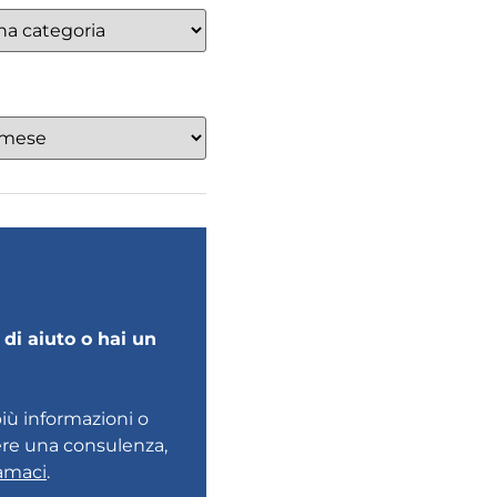
di aiuto o hai un
più informazioni o
ere una consulenza,
amaci
.