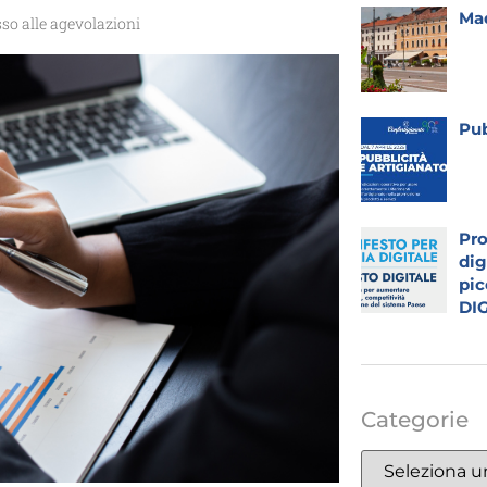
Mad
so alle agevolazioni
Pub
Pro
dig
pic
DI
Categorie