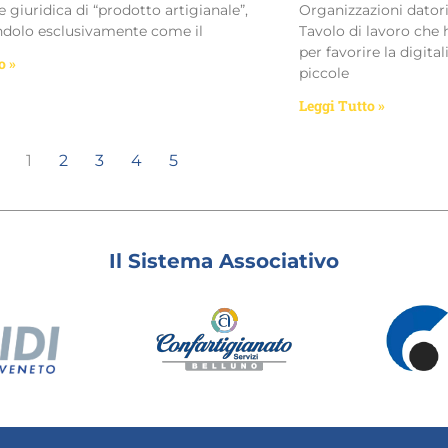
e giuridica di “prodotto artigianale”,
Organizzazioni datori
ndolo esclusivamente come il
Tavolo di lavoro che
per favorire la digita
o »
piccole
Leggi Tutto »
1
2
3
4
5
Il Sistema Associativo