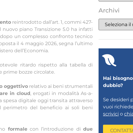
Archivi
ento
reintrodotto dall’art. 1, commi 427-
l nuovo piano Transizione 5.0 ha infatti
a, dopo un complesso confronto tecnico
 apposta il 4 maggio 2026, segna l’ultimo
istero dell’Economia.
evole ritardo rispetto alla tabella di
 prime bozze circolate.
Hai bisogno 
dubbio?
o oggettivo
relativo ai beni strumentali
are in cloud
, erogati in modalità As-a-
Se desideri 
 spesa digitale oggi transita attraverso
vuoi richied
l perimetro del beneficio ai soli beni
scrivici
o
chi
ano
formale
con l’introduzione di
due
CONTATT