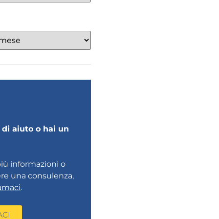
di aiuto o hai un
più informazioni o
ere una consulenza,
amaci
.
ACI