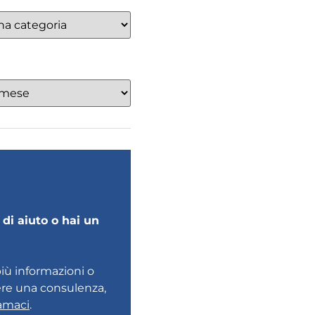
di aiuto o hai un
più informazioni o
ere una consulenza,
amaci
.