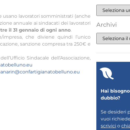
he usano lavoratori somministrati (anche
ione annuale ai sindacati dei lavoratori
Archivi
tre il 31 gennaio di ogni anno
.
re/impresa, che diviene quindi l’unico
icazione, sanzione compresa tra 250€ e
ll’Ufficio Sindacale dell’Associazione,
natobelluno.eu
anarin@confartigianatobelluno.eu
Hai bisogno 
dubbio?
Se desideri 
vuoi richied
scrivici
o
chi