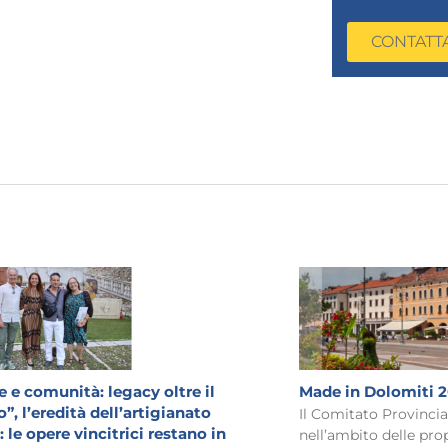
CONTATT
 e comunità: legacy oltre il
Made in Dolomiti 
”, l’eredità dell’artigianato
Il Comitato Provinci
 le opere vincitrici restano in
nell’ambito delle prop