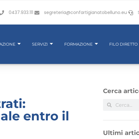
0437.933.111
segreteria@confartigianatobelluno.eu
IAZIONE
SERVIZI
FORMAZIONE
FILO DIRETTO
Cerca artic
ati:
le entro il
Ultimi artic