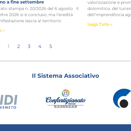
ino a fine settembre
valorizzazione e prom
o stampa n. 20/2026 del 6 agosto Il
dolomitico, del turism
eltre 2026 si è concluso, ma l’eredità
dell’imprenditoria ag
ifestazione lascia al territorio
Leggi Tutto »
o »
1
2
3
4
5
Il Sistema Associativo