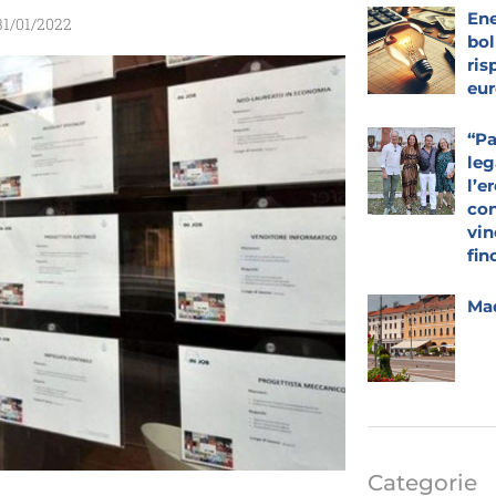
Ene
31/01/2022
bol
ris
eur
“Pa
leg
l’e
con
vin
fin
Mad
Categorie