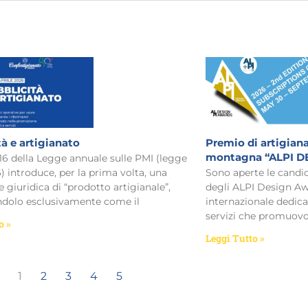
tà e artigianato
Premio di artigiana
montagna “ALPI D
 16 della Legge annuale sulle PMI (legge
) introduce, per la prima volta, una
Sono aperte le candid
e giuridica di “prodotto artigianale”,
degli ALPI Design Aw
ndolo esclusivamente come il
internazionale dedica
servizi che promuov
o »
Leggi Tutto »
1
2
3
4
5