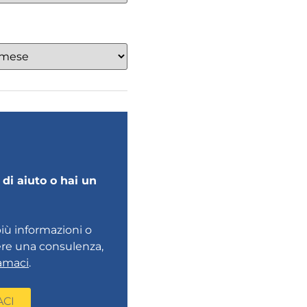
di aiuto o hai un
più informazioni o
ere una consulenza,
amaci
.
ACI