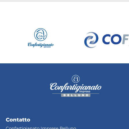
Contatto
Confartigianato Imprese Belluno