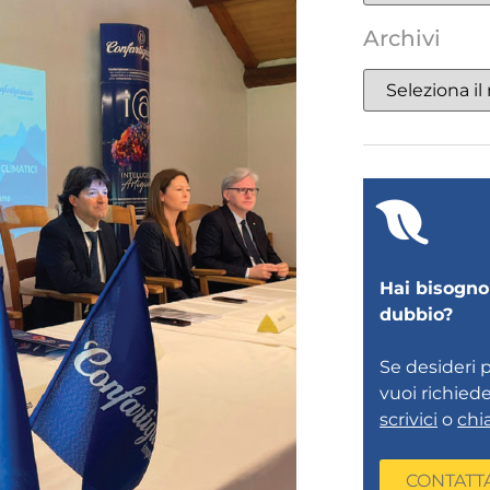
Archivi
Hai bisogno 
dubbio?
Se desideri 
vuoi richied
scrivici
o
chi
CONTATT