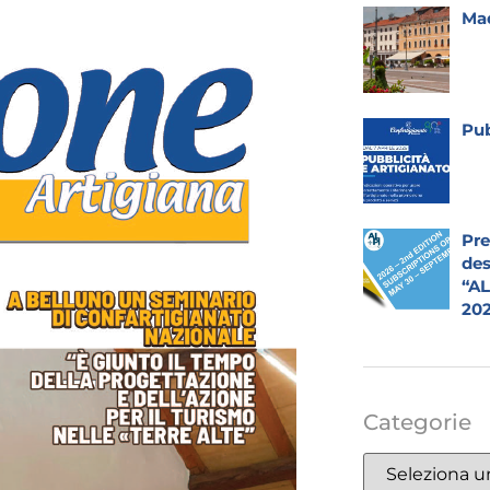
Mad
Pub
Pre
des
“A
20
Categorie