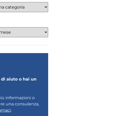
di aiuto o hai un
più informazioni o
ere una consulenza,
amaci
.