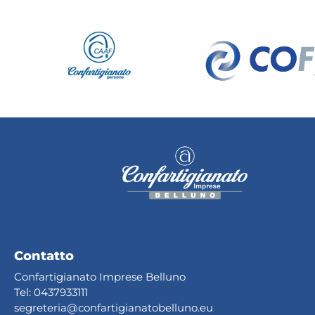
Contatto
Confartigianato Imprese Belluno
Tel:
0437933111
segreteria@confartig
ianatobelluno.eu