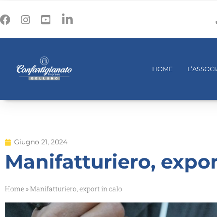
HOME
L’ASSOC
Giugno 21, 2024
Manifatturiero, expor
Home
»
Manifatturiero, export in calo