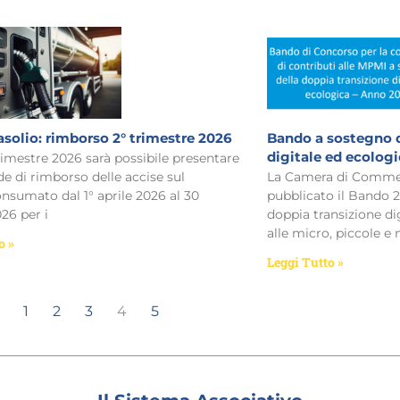
asolio: rimborso 2° trimestre 2026
Bando a sostegno d
digitale ed ecolog
trimestre 2026 sarà possibile presentare
e di rimborso delle accise sul
La Camera di Commer
onsumato dal 1° aprile 2026 al 30
pubblicato il Bando 
26 per i
doppia transizione dig
alle micro, piccole e
o »
Leggi Tutto »
1
2
3
4
5