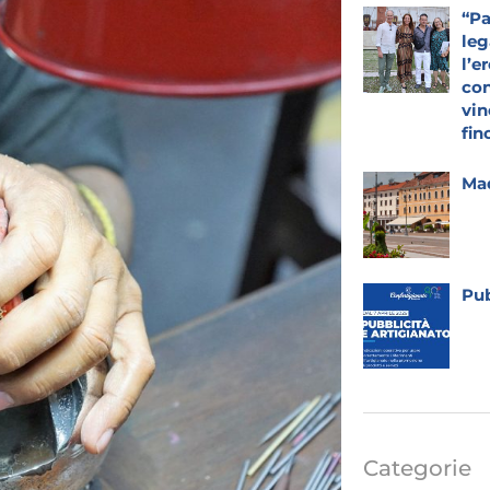
“Pa
leg
l’e
con
vin
fin
Mad
Pub
Categorie