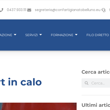
0437.933.111
segreteria@confartigianatobelluno.eu
IAZIONE
SERVIZI
FORMAZIONE
FILO DIRETTO
Cerca artic
t in calo
Ultimi artic