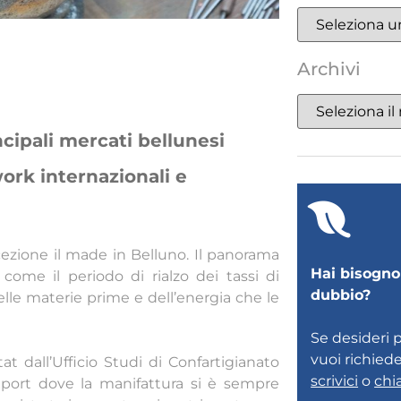
Archivi
cipali mercati bellunesi
ork internazionali e
ccezione il made in Belluno. Il panorama
Hai bisogno 
 come il periodo di rialzo dei tassi di
dubbio?
lle materie prime e dell’energia che le
Se desideri 
vuoi richied
at dall’Ufficio Studi di Confartigianato
scrivici
o
chi
xport dove la manifattura si è sempre