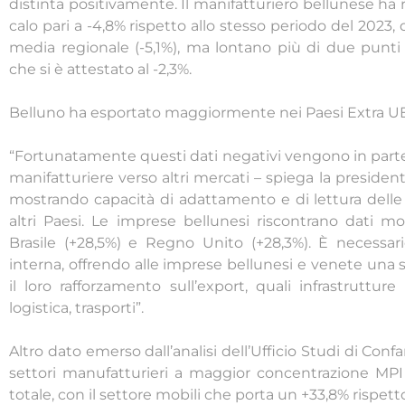
distinta positivamente. Il manifatturiero bellunese ha
calo pari a -4,8% rispetto allo stesso periodo del 2023,
media regionale (-5,1%), ma lontano più di due punti 
che si è attestato al -2,3%.
Belluno ha esportato maggiormente nei Paesi Extra UE, 
“Fortunatamente questi dati negativi vengono in parte 
manifatturiere verso altri mercati – spiega la preside
mostrando capacità di adattamento e di lettura dell
altri Paesi. Le imprese bellunesi riscontrano dati mo
Brasile (+28,5%) e Regno Unito (+28,3%). È necessari
interna, offrendo alle imprese bellunesi e venete una ser
il loro rafforzamento sull’export, quali infrastrutture
logistica, trasporti”.
Altro dato emerso dall’analisi dell’Ufficio Studi di Con
settori manufatturieri a maggior concentrazione MPI 
totale, con il settore mobili che porta un +33,8% rispetto