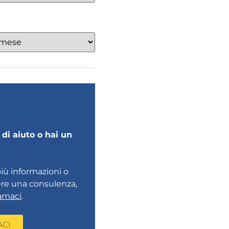
di aiuto o hai un
più informazioni o
ere una consulenza,
amaci
.
ACI