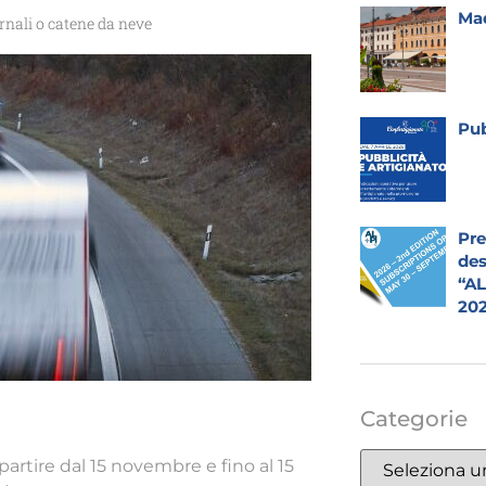
Mad
rnali o catene da neve
Pub
Pre
des
“A
20
Categorie
partire dal 15 novembre e fino al 15