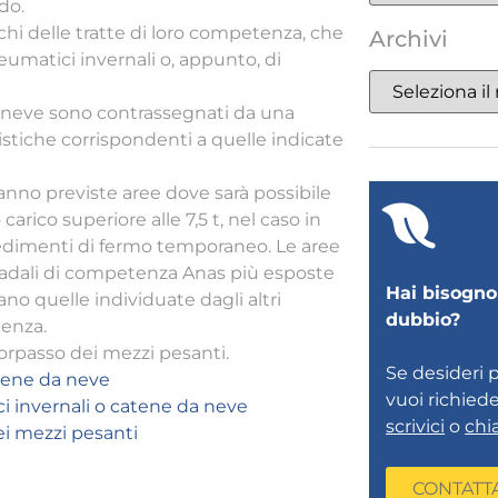
do.
chi delle tratte di loro competenza, che
Archivi
neumatici invernali o, appunto, di
la neve sono contrassegnati da una
stiche corrispondenti a quelle indicate
ranno previste aree dove sarà possibile
arico superiore alle 7,5 t, nel caso in
vedimenti di fermo temporaneo. Le aree
stradali di competenza Anas più esposte
Hai bisogno 
rano quelle individuate dagli altri
dubbio?
tenza.
 sorpasso dei mezzi pesanti.
Se desideri 
atene da neve
vuoi richied
ci invernali o catene da neve
scrivici
o
chi
dei mezzi pesanti
CONTATT