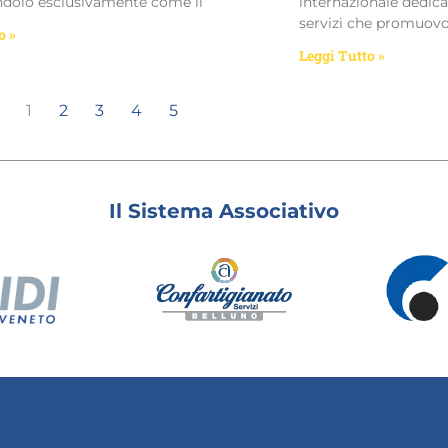
ndolo esclusivamente come il
internazionale dedica
servizi che promuov
o »
Leggi Tutto »
1
2
3
4
5
Il Sistema Associativo