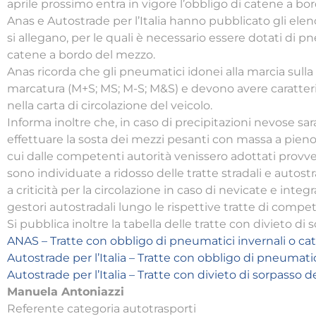
aprile prossimo entra in vigore l’obbligo di catene a bor
Anas e Autostrade per l’Italia hanno pubblicato gli elen
si allegano, per le quali è necessario essere dotati di p
catene a bordo del mezzo.
Anas ricorda che gli pneumatici idonei alla marcia sul
marcatura (M+S; MS; M-S; M&S) e devono avere caratteri
nella carta di circolazione del veicolo.
Informa inoltre che, in caso di precipitazioni nevose sa
effettuare la sosta dei mezzi pesanti con massa a pieno c
cui dalle competenti autorità venissero adottati prov
sono individuate a ridosso delle tratte stradali e auto
a criticità per la circolazione in caso di nevicate e integ
gestori autostradali lungo le rispettive tratte di compe
Si pubblica inoltre la tabella delle tratte con divieto di
ANAS – Tratte con obbligo di pneumatici invernali o c
Autostrade per l’Italia – Tratte con obbligo di pneumati
Autostrade per l’Italia – Tratte con divieto di sorpasso 
Manuela Antoniazzi
Referente categoria autotrasporti