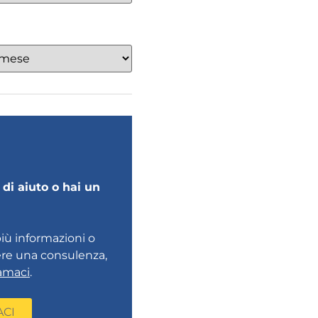
di aiuto o hai un
più informazioni o
ere una consulenza,
amaci
.
ACI