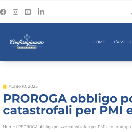
HOME
L’ASSOC
Aprile 10, 2025
PROROGA obbligo po
catastrofali per PMI
Home
»
PROROGA obbligo polizze catastrofali per PMI e microimpr