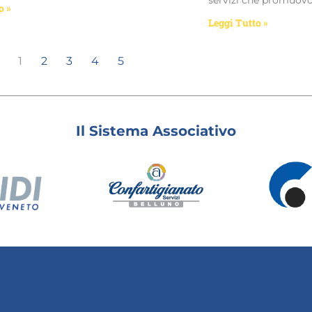
servizi che promuov
o »
Leggi Tutto »
1
2
3
4
5
Il Sistema Associativo