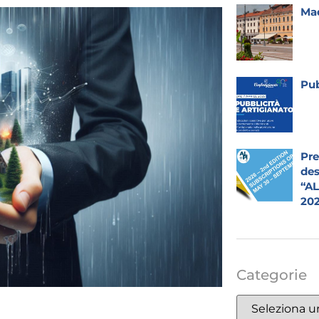
Mad
Pub
Pre
des
“A
20
Categorie