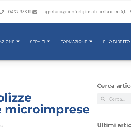
0437.933.111
segreteria@confartigianatobelluno.eu
IAZIONE
SERVIZI
FORMAZIONE
FILO DIRETTO
Cerca artic
lizze
 e microimprese
Ultimi artic
ese