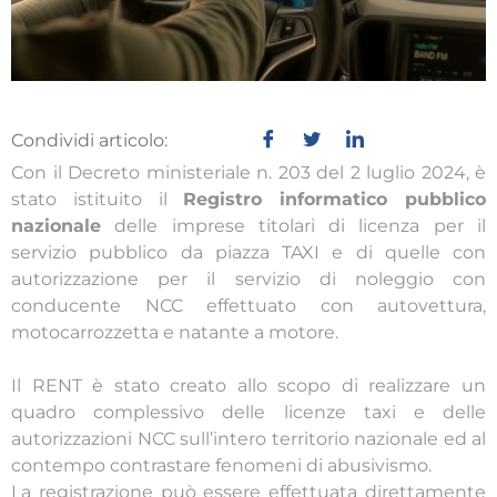
Condividi articolo:
Con il Decreto ministeriale n. 203 del 2 luglio 2024, è
stato istituito il
Registro informatico pubblico
nazionale
delle imprese titolari di licenza per il
servizio pubblico da piazza TAXI e di quelle con
autorizzazione per il servizio di noleggio con
conducente NCC effettuato con autovettura,
motocarrozzetta e natante a motore.
Il RENT è stato creato allo scopo di realizzare un
quadro complessivo delle licenze taxi e delle
autorizzazioni NCC sull’intero territorio nazionale ed al
contempo contrastare fenomeni di abusivismo.
La registrazione può essere effettuata direttamente