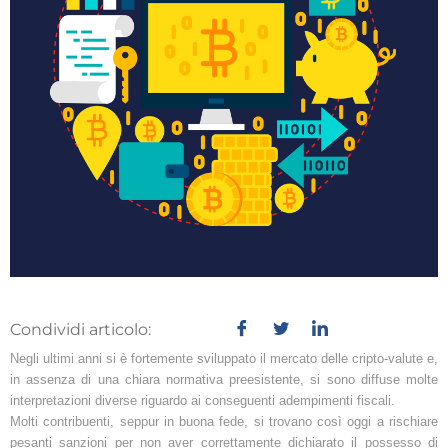
Condividi articolo:
Negli ultimi anni si è fortemente sviluppato il mercato delle cripto-valute e,
in assenza di una chiara normativa preesistente, si sono diffuse molte
interpretazioni diverse riguardo ai conseguenti adempimenti fiscali.
Molti contribuenti, seppur in buona fede, si trovano così oggi a rischiare
pesanti sanzioni per non aver correttamente dichiarato il possesso di