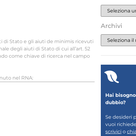
Archivi
i di Stato e gli aiuti de minimis ricevuti
 degli aiuti di Stato di cui all’art. 52
rendo come chiave di ricerca nel campo
enuto nel RNA:
Hai bisogno 
dubbio?
Se desideri 
vuoi richied
scrivici
o
chi