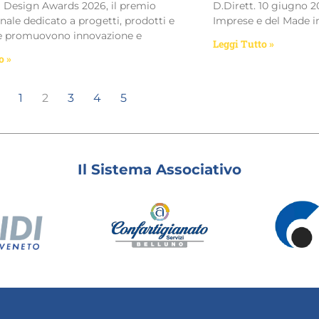
I Design Awards 2026, il premio
D.Dirett. 10 giugno 2
nale dedicato a progetti, prodotti e
Imprese e del Made in
he promuovono innovazione e
Leggi Tutto »
o »
1
2
3
4
5
Il Sistema Associativo