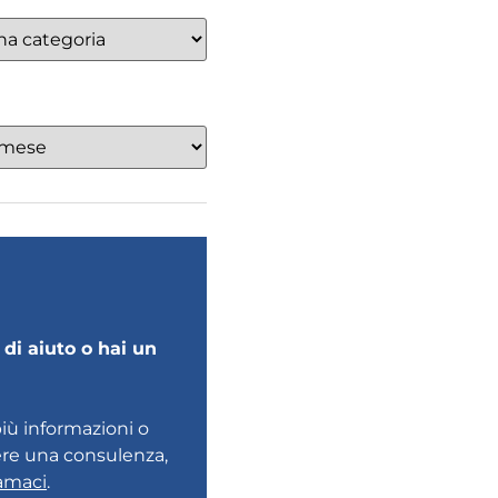
di aiuto o hai un
più informazioni o
ere una consulenza,
amaci
.