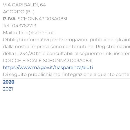
VIA GARIBALDI, 64
AGORDO (BL)
P.IVA
: SCHGNN43D03A083I
Tel.: 043762713
Mail: ufficio@schena.it
Obblighi informativi per le erogazioni pubbliche: gli aiut
dalla nostra impresa sono contenuti nel Registro nazionale
della L. 234/2012” e consultabili al seguente link, inse
CODICE FISCALE SCHGNN43D03A083I
https://www.rna.gov.it/trasparenza/aiuti
Di seguito pubblichiamo l’integrazione a quanto cont
2020
2021