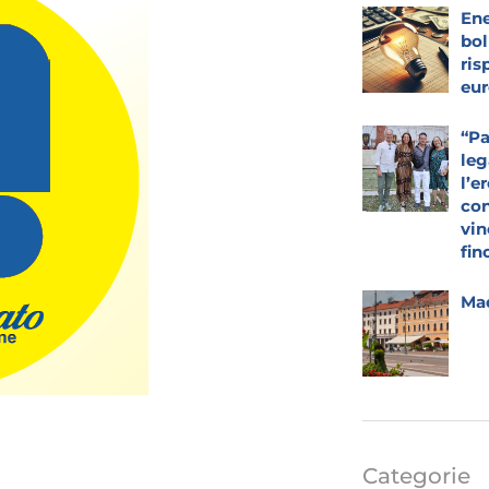
Ene
bol
ris
eur
“Pa
leg
l’e
con
vin
fin
Mad
Categorie