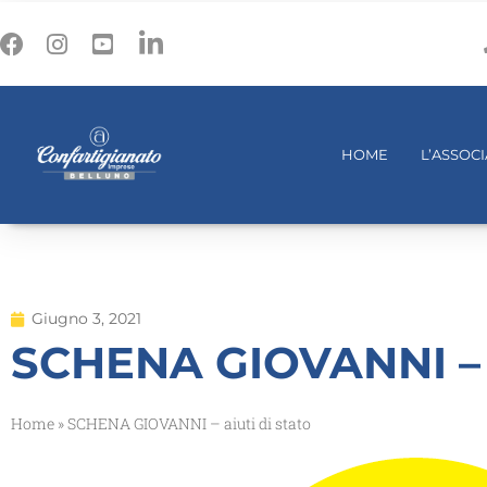
HOME
L’ASSOC
Giugno 3, 2021
SCHENA GIOVANNI – a
Home
»
SCHENA GIOVANNI – aiuti di stato