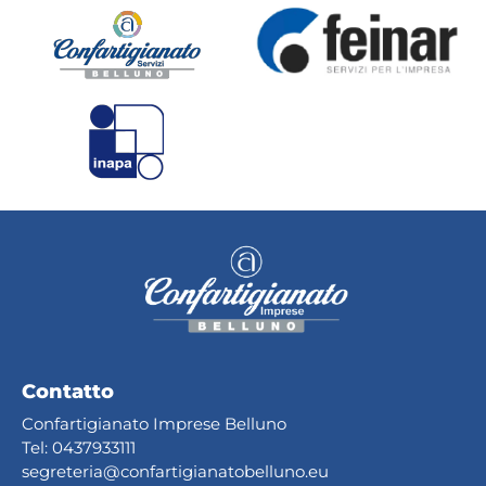
Contatto
Confartigianato Imprese Belluno
Tel:
0437933111
segreteria@confartig
ianatobelluno.eu