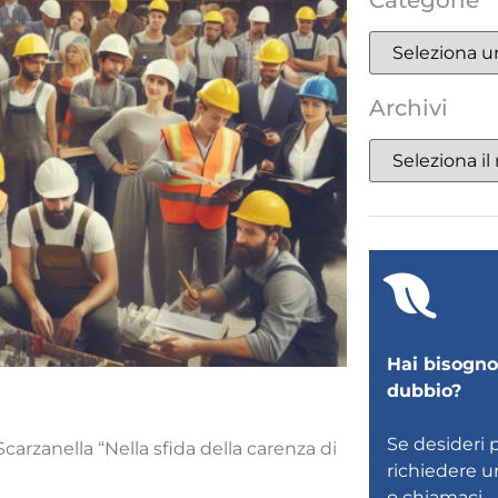
Categorie
Archivi
Hai bisogno 
dubbio?
Se desideri 
rzanella “Nella sfida della carenza di
richiedere 
o
chiamaci
.