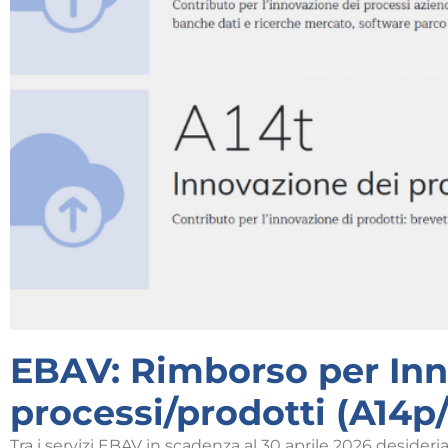
EBAV: Rimborso per Inn
processi/prodotti (A14p/
Tra i servizi EBAV in scadenza al 30 aprile 2026 deside