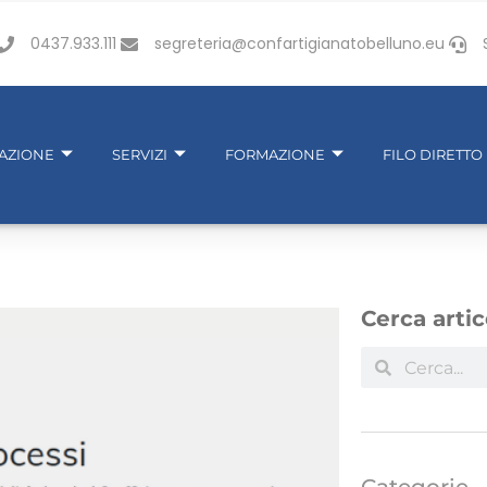
0437.933.111
segreteria@confartigianatobelluno.eu
IAZIONE
SERVIZI
FORMAZIONE
FILO DIRETTO
Cerca artic