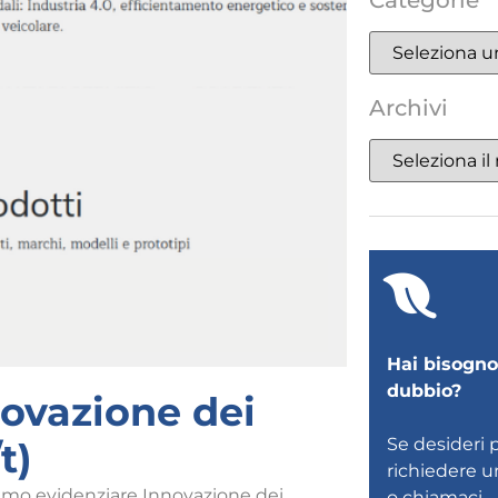
Categorie
Archivi
Hai bisogno 
dubbio?
ovazione dei
Se desideri 
t)
richiedere 
riamo evidenziare Innovazione dei
o
chiamaci
.