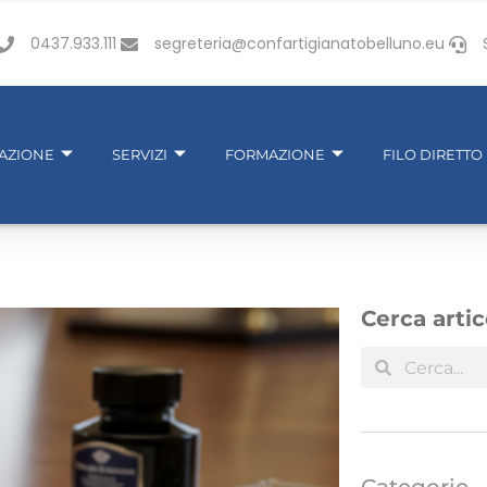
0437.933.111
segreteria@confartigianatobelluno.eu
IAZIONE
SERVIZI
FORMAZIONE
FILO DIRETTO
Cerca artic