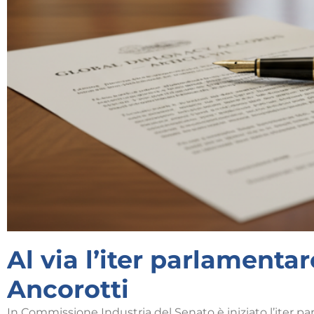
Al via l’iter parlamentar
Ancorotti
In Commissione Industria del Senato è iniziato l’iter p