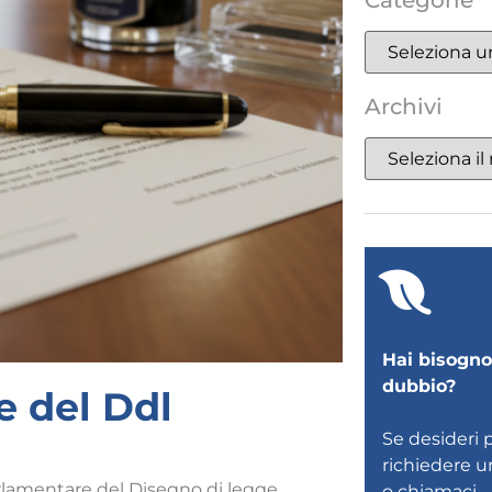
Categorie
Archivi
Hai bisogno 
dubbio?
e del Ddl
Se desideri 
richiedere 
arlamentare del Disegno di legge
o
chiamaci
.