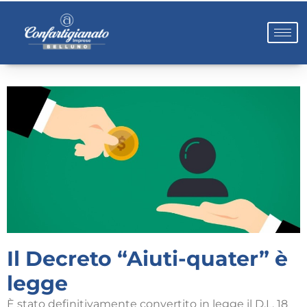
Il Decreto “Aiuti-quater” è
legge
È stato definitivamente convertito in legge il D.L. 18