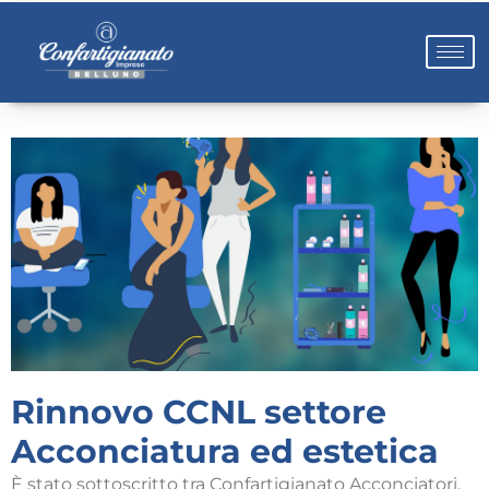
Rinnovo CCNL settore
Acconciatura ed estetica
È stato sottoscritto tra Confartigianato Acconciatori,