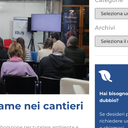
Categorie
Archivi
Hai bisogno 
dubbio?
name nei cantieri
Se desideri 
richiedere 
orazione per tutelare ambiente e
o
chiamaci
.