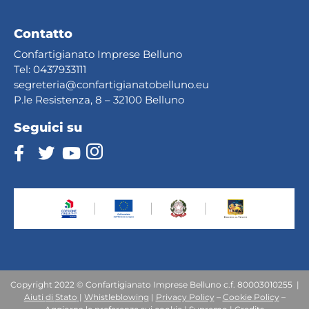
Contatto
Confartigianato Imprese Belluno
Tel:
0437933111
segreteria@confartig
ianatobelluno.eu
P.le Resistenza, 8 – 32100 Belluno
Seguici su
Copyright 2022 © Confartigianato Imprese Belluno c.f. 80003010255 |
Aiuti
di
Stato
|
Whistleblowing
|
Privacy Policy
–
Cookie Policy
–