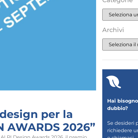
Categorie
Archivi
Hai bisogno 
dubbio?
design per la
Se desideri 
GN AWARDS 2026”
richiedere 
 ALPI Design Awards 2026, il premio
o
chiamaci
.