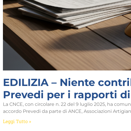
EDILIZIA – Niente contr
Prevedi per i rapporti di
La CNCE, con circolare n. 22 del 9 luglio 2025, ha comun
accordo Prevedi da parte di ANCE, Associazioni Artigia
Leggi Tutto »