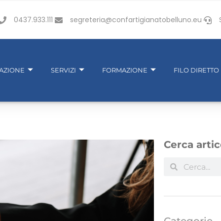
0437.933.111
segreteria@confartigianatobelluno.eu
IAZIONE
SERVIZI
FORMAZIONE
FILO DIRETTO
Cerca artic