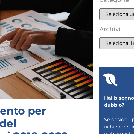
Categorie
Archivi
Hai bisogno 
dubbio?
mento per
Se desideri 
 del
richiedere 
o
chiamaci
.