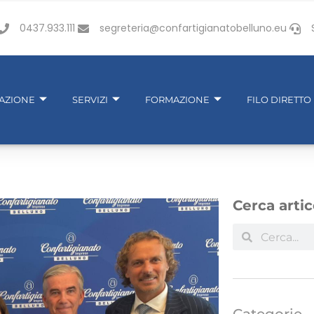
0437.933.111
segreteria@confartigianatobelluno.eu
IAZIONE
SERVIZI
FORMAZIONE
FILO DIRETTO
Cerca artic