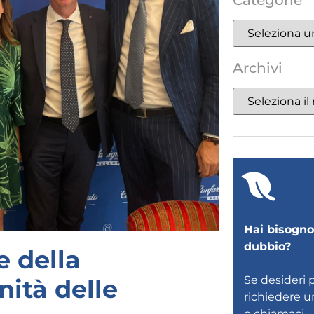
Categorie
Archivi
Hai bisogno 
dubbio?
e della
Se desideri 
nità delle
richiedere 
o
chiamaci
.