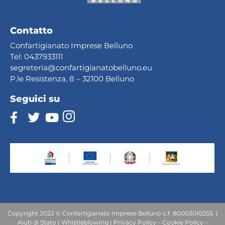
Contatto
Confartigianato Imprese Belluno
Tel:
0437933111
segreteria@confartig
ianatobelluno.eu
P.le Resistenza, 8 – 32100 Belluno
Seguici su
Copyright 2022 © Confartigianato Imprese Belluno c.f. 80003010255 |
Aiuti
di
Stato
|
Whistleblowing
|
Privacy Policy
–
Cookie Policy
–