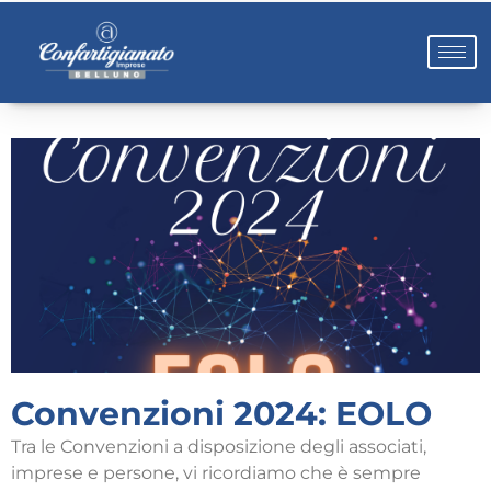
Convenzioni 2024: EOLO
Tra le Convenzioni a disposizione degli associati,
imprese e persone, vi ricordiamo che è sempre