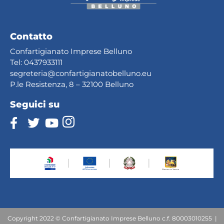
Contatto
Confartigianato Imprese Belluno
Tel:
0437933111
segreteria@confartig
ianatobelluno.eu
P.le Resistenza, 8 – 32100 Belluno
Seguici su
Copyright 2022 © Confartigianato Imprese Belluno c.f. 80003010255 |