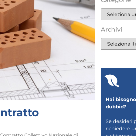
Categorie
Archivi
Hai bisogno 
dubbio?
ontratto
Se desideri 
richiedere 
 Contratto Collettivo Nazionale di
o
chiamaci
.