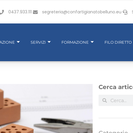
0437.933.111
segreteria@confartigianatobelluno.eu
IAZIONE
SERVIZI
FORMAZIONE
FILO DIRETTO
Cerca artic