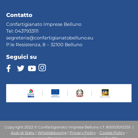
Contatto
Confartigianato Imprese Belluno
Tel:
0437933111
segreteria@confartig
ianatobelluno.eu
P.le Resistenza, 8 – 32100 Belluno
Seguici su
Copyright 2022 © Confartigianato Imprese Belluno c.f. 80003010255 |
Aiuti
di
Stato
|
Whistleblowing
|
Privacy Policy
–
Cookie Policy
–